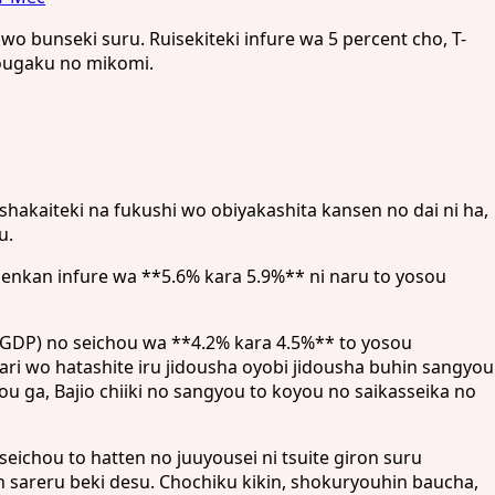
bunseki suru. Ruisekiteki infure wa 5 percent cho, T-
zougaku no mikomi.
hakaiteki na fukushi wo obiyakashita kansen no dai ni ha,
u.
nenkan infure wa **5.6% kara 5.9%** ni naru to yosou
 (GDP) no seichou wa **4.2% kara 4.5%** to yosou
i wo hatashite iru jidousha oyobi jidousha buhin sangyou
u ga, Bajio chiiki no sangyou to koyou no saikasseika no
eichou to hatten no juuyousei ni tsuite giron suru
gen sareru beki desu. Chochiku kikin, shokuryouhin baucha,