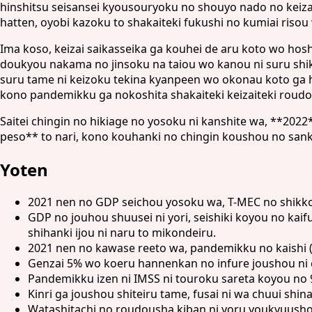
hinshitsu seisansei kyousouryoku no shouyo nado no keizait
hatten, oyobi kazoku to shakaiteki fukushi no kumiai riso
Ima koso, keizai saikasseika ga kouhei de aru koto wo hos
doukyou nakama no jinsoku na taiou wo kanou ni suru shi
suru tame ni keizoku tekina kyanpeen wo okonau koto ga h
kono pandemikku ga nokoshita shakaiteki keizaiteki roudo
Saitei chingin no hikiage no yosoku ni kanshite wa, **202
peso** to nari, kono kouhanki no chingin koushou no san
Yoten
2021 nen no GDP seichou yosoku wa, T-MEC no shikkou
GDP no jouhou shuusei ni yori, seishiki koyou no kai
shihanki ijou ni naru to mikondeiru.
2021 nen no kawase reeto wa, pandemikku no kaishi (2
Genzai 5% wo koeru hannenkan no infure joushou ni c
Pandemikku izen ni IMSS ni touroku sareta koyou no 9
Kinri ga joushou shiteiru tame, fusai ni wa chuui sh
Watashitachi no roudousha kiban ni yoru youkyuusho 