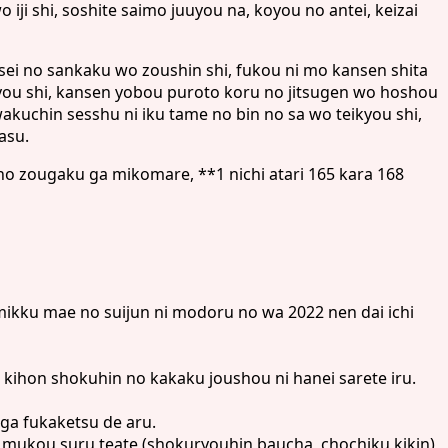
ji shi, soshite saimo juuyou na, koyou no antei, keizai
sei no sankaku wo zoushin shi, fukou ni mo kansen shita
you shi, kansen yobou puroto koru no jitsugen wo hoshou
kuchin sesshu ni iku tame no bin no sa wo teikyou shi,
asu.
no zougaku ga mikomare, **1 nichi atari 165 kara 168
mikku mae no suijun ni modoru no wa 2022 nen dai ichi
kihon shokuhin no kakaku joushou ni hanei sarete iru.
 ga fukaketsu de aru.
 mukou suru teate (shokuryouhin baucha, chochiku kikin)