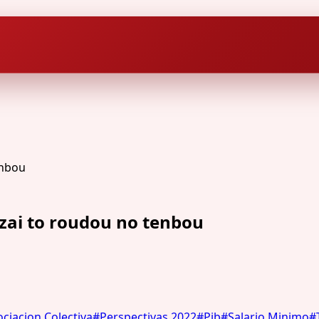
zai to roudou no tenbou
ciacion Colectiva
#
Perspectivas 2022
#
Pib
#
Salario Minimo
#