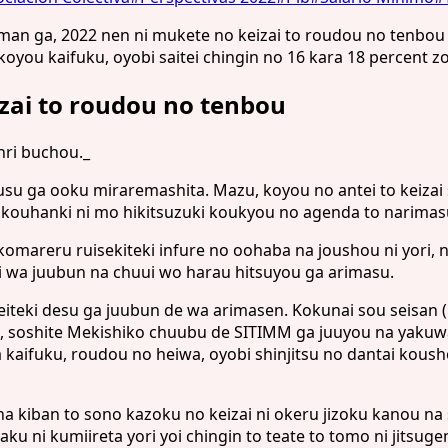
ga, 2022 nen ni mukete no keizai to roudou no tenbou wo 
koyou kaifuku, oyobi saitei chingin no 16 kara 18 percent 
zai to roudou no tenbou
ri buchou._
su ga ooku miraremashita. Mazu, koyou no antei to keizai s
 kouhanki ni mo hikitsuzuki koukyou no agenda to narimas
omareru ruisekiteki infure no oohaba na joushou ni yori, 
i wa juubun na chuui wo harau hitsuyou ga arimasu.
eiteki desu ga juubun de wa arimasen. Kokunai sou seisan
 soshite Mekishiko chuubu de SITIMM ga juuyou na yakuwar
aifuku, roudou no heiwa, oyobi shinjitsu no dantai kousho
a kiban to sono kazoku no keizai ni okeru jizoku kanou na s
aku ni kumiireta yori yoi chingin to teate to tomo ni jitsu