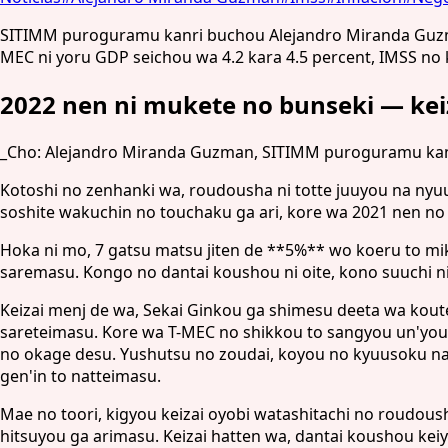
SITIMM puroguramu kanri buchou Alejandro Miranda Guzman 
MEC ni yoru GDP seichou wa 4.2 kara 4.5 percent, IMSS no 
2022 nen ni mukete no bunseki — kei
_Cho: Alejandro Miranda Guzman, SITIMM puroguramu kan
Kotoshi no zenhanki wa, roudousha ni totte juuyou na nyuu
soshite wakuchin no touchaku ga ari, kore wa 2021 nen no
Hoka ni mo, 7 gatsu matsu jiten de **5%** wo koeru to mik
saremasu. Kongo no dantai koushou ni oite, kono suuchi n
Keizai menj de wa, Sekai Ginkou ga shimesu deeta wa kout
sareteimasu. Kore wa T-MEC no shikkou to sangyou un'you,
no okage desu. Yushutsu no zoudai, koyou no kyuusoku na k
gen'in to natteimasu.
Mae no toori, kigyou keizai oyobi watashitachi no roudoush
hitsuyou ga arimasu. Keizai hatten wa, dantai koushou keiy