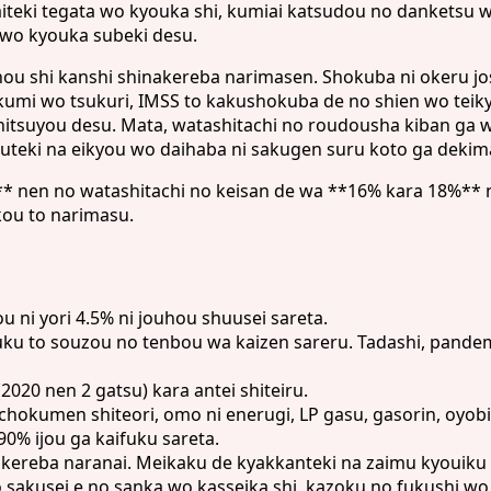
eki tegata wo kyouka shi, kumiai katsudou no danketsu wo i
u wo kyouka subeki desu.
hou shi kanshi shinakereba narimasen. Shokuba ni okeru jo
kumi wo tsukuri, IMSS to kakushokuba de no shien wo teik
itsuyou desu. Mata, watashitachi no roudousha kiban ga wa
uteki na eikyou wo daihaba ni sakugen suru koto ga dekim
2** nen no watashitachi no keisan de wa **16% kara 18%** 
kou to narimasu.
 ni yori 4.5% ni jouhou shuusei sareta.
fuku to souzou no tenbou wa kaizen sareru. Tadashi, pande
020 nen 2 gatsu) kara antei shiteiru.
hokumen shiteori, omo ni enerugi, LP gasu, gasorin, oyobi 
0% ijou ga kaifuku sareta.
inakereba naranai. Meikaku de kyakkanteki na zaimu kyouiku
sakusei e no sanka wo kasseika shi, kazoku no fukushi wo