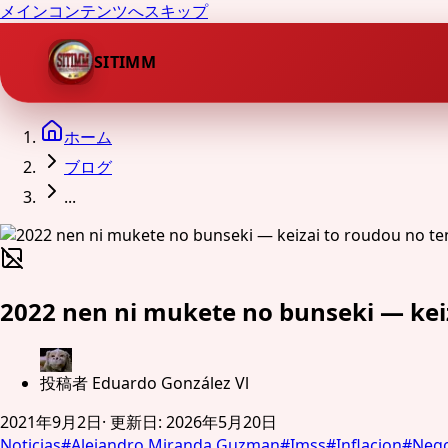
メインコンテンツへスキップ
SITIMM
ホーム
ブログ
...
2022 nen ni mukete no bunseki — kei
投稿者
Eduardo González Vl
2021年9月2日
·
更新日
:
2026年5月20日
Noticias
#
Alejandro Miranda Guzman
#
Imss
#
Inflacion
#
Nego