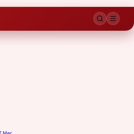
T Mec