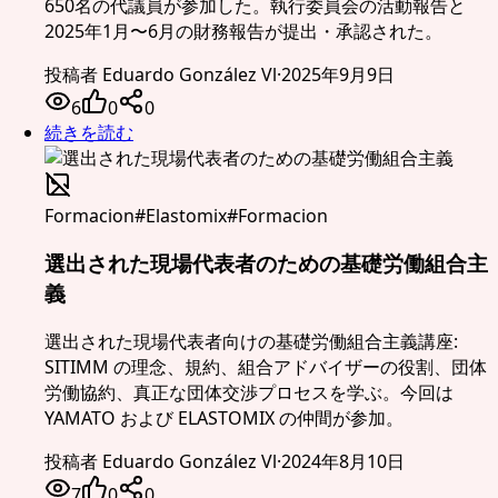
650名の代議員が参加した。執行委員会の活動報告と
2025年1月〜6月の財務報告が提出・承認された。
投稿者
Eduardo González Vl
·
2025年9月9日
6
0
0
続きを読む
Formacion
#
Elastomix
#
Formacion
選出された現場代表者のための基礎労働組合主
義
選出された現場代表者向けの基礎労働組合主義講座:
SITIMM の理念、規約、組合アドバイザーの役割、団体
労働協約、真正な団体交渉プロセスを学ぶ。今回は
YAMATO および ELASTOMIX の仲間が参加。
投稿者
Eduardo González Vl
·
2024年8月10日
7
0
0