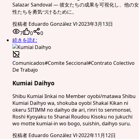
Salazar Sandoval — 彼女たちの成果を可視化し、他の女
性たちを勇気づけるために。
投稿者
Eduardo González Vl
·
2023年3月13日
7
0
0
続きを読む
Comunicados
#
Comite Seccional
#
Contrato Colectivo
De Trabajo
Kumiai Daihyo
Shibu Kumiai Iinkai no Member oyobi/matawa Shibu
Kumiai Daihyo wa, shokuba oyobi Shakai Kikan ni
okeru SITIMM no daihyo de ari, rinri to senmonsei,
Roshi Kyoyaku to Shanai Roudou Kisoku no jukuchi
wo motte kumiai-in wo bogo, suishin, daihyo suru.
投稿者
Eduardo González Vl
·
2022年11月12日