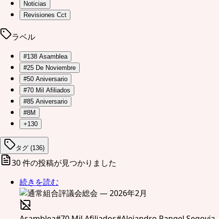
Noticias
Revisiones Cct
ラベル
#
138 Asamblea
#
25 De Noviembre
#
50 Aniversario
#
70 Mil Afiliados
#
85 Aniversario
#
8M
+130
タグ (136)
30
件の投稿が見つかりました
続きを読む
Asamblea
#
70 Mil Afiliados
#
Alejandro Rangel Segovia