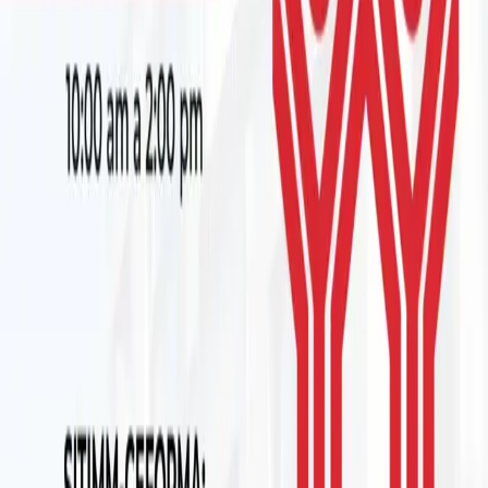
いただきまして誠にありがとうございます。
CEFORMA イラプアト、セラヤ、シラオ
詳細を表示
プライベート
April 24, 2026
コース「共同労働委員会」
私たちの組合教育および職業訓練プログラムの一環として、
「共同労働委員会」コースが、今年の4月24日金曜日、午前10
時から午後1時45分まで、SITIMM本部で直接開催されます。
セフォルマ: イラプアト・モデルナ (Victorino de las Fuentes
Street No 944、Prolongación Moderna);組合顧問、書記長、
組合代表、およびSITIM合同委員会のメンバーの参加を得て。
セフォルマ イラプアト
詳細を表示
プライベート