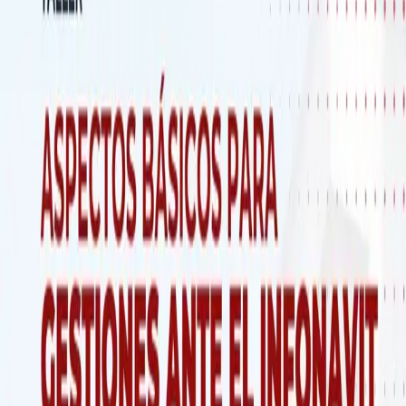
6
件のイベントが見つかりました
プライベート
January 23, 2026
コースワークショップ「2026年の経済
労働と賃金の見通しと団体交渉戦略、ス
トライキコール、民主的協議」
私たちの組合教育および職業訓練プログラムの一環として、コ
ースワークショップ「2026年の労働と賃金の経済的展望と団
体交渉戦略、ストライキコールおよび民主的協議」。
イラプアト、セラヤ、シラオ、サンホセ・イトゥルビデの都市の
SITIMM CEFORMA
詳細を表示
プライベート