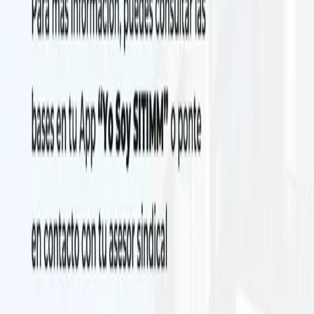
March 26, 2026
コース「職場における依存症の予防」
労働組合の教育および職業訓練プログラムの一環として、「職
場における依存症の予防」コースは、SITIMM-CEFORMA 本部
で直接実施されます。今年の3月27日金曜日、午前9時30分か
ら午後1時45分まで、SITIMM組合顧問と組合代表の参加のも
とに開催される。
C.V. de las Fuentes 944、Prolongacion Moderna、36690 Irapuato、
Gto。
詳細を表示
April 10, 2026
ワークショップ「2026年の労働者の利益
参加の一般的側面」