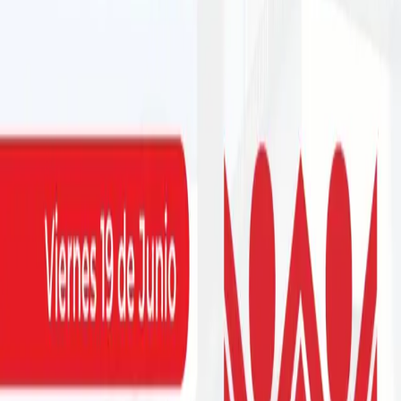
1.- 委員会または部門別組合の代表者および/または委員会の最
大 3 人のメンバー OCT 混合コミッション。 過去に委員会に参
加したメンバーもいることを理解した上で、 このコースを新
規メンバーにぜひチャンスを与えてください。 2.- PTU プロセ
スに合格したセクションは、次のコースに参加する必要はあり
ません。 まだそのプロセスを経ていないセクションに道を譲
るために、 当該ワークショップに参加することができます。
3.- 出席確認の際、必要な方には送迎をさせていただきます。
このコースは 3 つの CEFORMA 本部で実施されることを考慮
しており、その目的は 各参加者は、各自の手段で移動して最
寄りの会場に到着することができます。 4.- 出席確認の締め切
りは、今年の 4 月 7 日火曜日となります。 ワークショップに
時間厳守でご出席いただき、また、出席と参加を確認していた
だきありがとうございます。 あなたに対応する本社となり、
以下の同僚がいます。 シラオ カリーナ 電話 462 187 0046 セ
ラヤ・ナイレア電話 462 188 2612 イラプアト クリスティーナ
電話 462 197 9594 このため、当社の名と代理人として、労働
者の許可を処理してください。 彼はその電話に応じることが
できるように給料を払った。 早速ですが、ご関心とご参加を