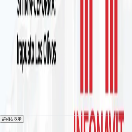
June 19, 2026
Infonavit を導入する前の管理者向けワ
ークショップの基本的な側面 (プログラ
ムと福利厚生)
組合の教育および職業訓練プログラムの一環として、ワークシ
ョップ「Infonavit 管理の基本的側面（プログラムと福利厚
生）」が、今年 6 月 19 日金曜日、午前 10 時から午前 10 時ま
で、SITIMM-CEFORMA 本部：イラプアト ロス オリボス (エク
セルシオール名/ロス オリボス大佐) で直接開催されることを
お知らせします。午後2時、組合顧問、書記長、SITIMM組合
代表らが参加。
Excelsior s/n、Cd de los Olivos、36544 Irapuato、Gto。
詳細を表示