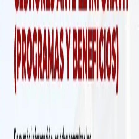
February 13, 2026
普通組合評議会総会 2026 年 2 月
SITIMM は、包括的、多元的、進歩的、民主的、超党派の組織
であり、法的規定を完全に遵守し、経済、教育、社会、文化、
スポーツ、コミュニケーションといったプログラムの適用を通
じて会員とその家族の継続的な向上を促進します。また、同様
の目的を持つ公的機関や民間機関と連携して、社会における若
者と女性の育成とリーダーシップを促進しています。 LIC。ア
レハンドロ・ランゲル・セゴビア、レターヘッドに記載されて
いる組合書記長としての立場で、私は細心の注意を払って手紙
を書き、当社の法定規則第 25 条、パラグラフ a) に従って、
2026 年 2 月 13 日金曜日にグアナファト州イラプアト市で開
催される「通常組合評議会」への参加を招待します。
イラプアト
詳細を表示