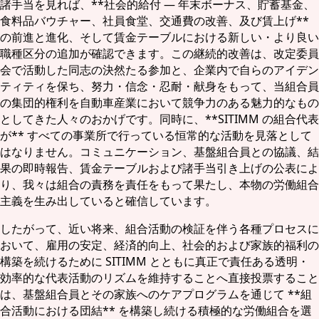
諸手当を見れば、**社会的給付 — 年末ボーナス、貯蓄基金、
食料品バウチャー、社員食堂、交通費の改善、及び賃上げ**
の前進と進化、そして賃金テーブルにおける新しい・より良い
職種区分の追加が確認できます。この継続的改善は、改定委員
会で活動した同志の決然たる参加と、企業内で自らのアイデン
ティティを保ち、努力・信念・忍耐・献身をもって、当組合員
の集団的権利を自動車産業において競争力のある魅力的なもの
としてきた人々のおかげです。同時に、**SITIMM の組合代表
が** すべての事業所で行っている恒常的な活動を見落として
はなりません。コミュニケーション、基盤組合員との協議、結
果の即時報告、賃金テーブルおよび諸手当引き上げの公表によ
り、我々は組合の責務を責任をもって果たし、本物の労働組合
主義を生み出していると確信しています。
したがって、近い将来、組合活動の検証を伴う各種プロセスに
おいて、雇用の安定、経済的向上、社会的および家族的福利の
構築を続けるために SITIMM とともに真正で責任ある透明・
効率的な代表活動のリズムを維持することへ直接投票すること
は、基盤組合員とその家族へのケアプログラムを通じて **組
合活動における団結** を構築し続ける積極的な労働組合を選