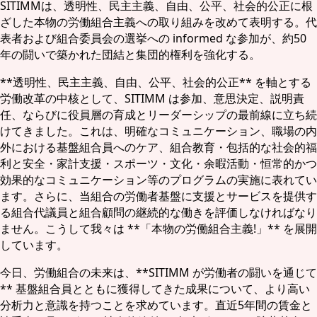
SITIMMは、透明性、民主主義、自由、公平、社会的公正に根
ざした本物の労働組合主義への取り組みを改めて表明する。代
表者および組合委員会の選挙への informed な参加が、約50
年の闘いで築かれた団結と集団的権利を強化する。
**透明性、民主主義、自由、公平、社会的公正** を軸とする
労働改革の中核として、SITIMM は参加、意思決定、説明責
任、ならびに役員層の育成とリーダーシップの最前線に立ち続
けてきました。これは、明確なコミュニケーション、職場の内
外における基盤組合員へのケア、組合教育・包括的な社会的福
利と安全・家計支援・スポーツ・文化・余暇活動・恒常的かつ
効果的なコミュニケーション等のプログラムの実施に表れてい
ます。さらに、当組合の労働者基盤に支援とサービスを提供す
る組合代議員と組合顧問の継続的な働きを評価しなければなり
ません。こうして我々は **「本物の労働組合主義!」** を展開
しています。
今日、労働組合の未来は、**SITIMM が労働者の闘いを通じて
** 基盤組合員とともに獲得してきた成果について、より高い
分析力と意識を持つことを求めています。直近5年間の賃金と