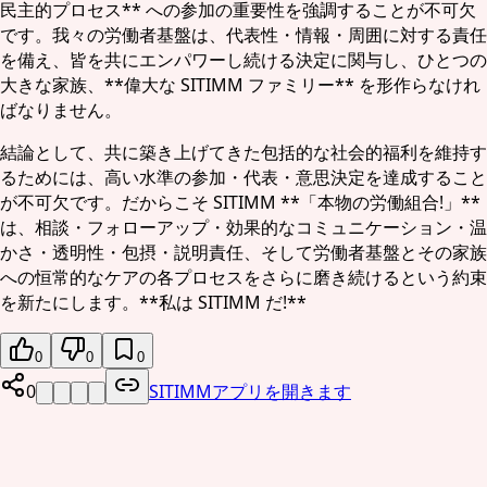
民主的プロセス** への参加の重要性を強調することが不可欠
です。我々の労働者基盤は、代表性・情報・周囲に対する責任
を備え、皆を共にエンパワーし続ける決定に関与し、ひとつの
大きな家族、**偉大な SITIMM ファミリー** を形作らなけれ
ばなりません。
結論として、共に築き上げてきた包括的な社会的福利を維持す
るためには、高い水準の参加・代表・意思決定を達成すること
が不可欠です。だからこそ SITIMM **「本物の労働組合!」**
は、相談・フォローアップ・効果的なコミュニケーション・温
かさ・透明性・包摂・説明責任、そして労働者基盤とその家族
への恒常的なケアの各プロセスをさらに磨き続けるという約束
を新たにします。**私は SITIMM だ!**
0
0
0
0
SITIMMアプリを開きます