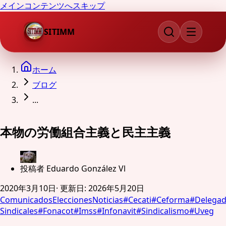
メインコンテンツへスキップ
SITIMM
ホーム
ブログ
...
本物の労働組合主義と民主主義
投稿者
Eduardo González Vl
2020年3月10日
·
更新日
:
2026年5月20日
Comunicados
Elecciones
Noticias
#
Cecati
#
Ceforma
#
Delega
Sindicales
#
Fonacot
#
Imss
#
Infonavit
#
Sindicalismo
#
Uveg