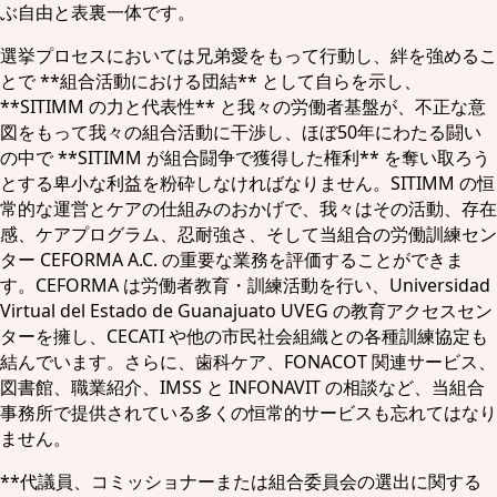
ぶ自由と表裏一体です。
選挙プロセスにおいては兄弟愛をもって行動し、絆を強めるこ
とで **組合活動における団結** として自らを示し、
**SITIMM の力と代表性** と我々の労働者基盤が、不正な意
図をもって我々の組合活動に干渉し、ほぼ50年にわたる闘い
の中で **SITIMM が組合闘争で獲得した権利** を奪い取ろう
とする卑小な利益を粉砕しなければなりません。SITIMM の恒
常的な運営とケアの仕組みのおかげで、我々はその活動、存在
感、ケアプログラム、忍耐強さ、そして当組合の労働訓練セン
ター CEFORMA A.C. の重要な業務を評価することができま
す。CEFORMA は労働者教育・訓練活動を行い、Universidad
Virtual del Estado de Guanajuato UVEG の教育アクセスセン
ターを擁し、CECATI や他の市民社会組織との各種訓練協定も
結んでいます。さらに、歯科ケア、FONACOT 関連サービス、
図書館、職業紹介、IMSS と INFONAVIT の相談など、当組合
事務所で提供されている多くの恒常的サービスも忘れてはなり
ません。
**代議員、コミッショナーまたは組合委員会の選出に関する