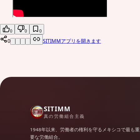
0
0
0
0
SITIMMアプリを開きます
SITIMM
真の労働組合主義
1948年以来、労働者の権利を守るメキシコで最も重
要な労働組合。