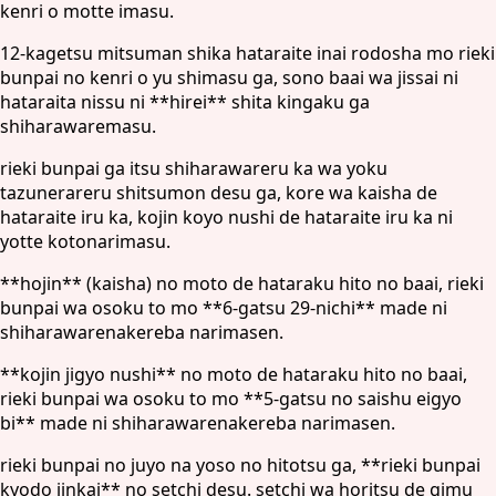
kenri o motte imasu.
12-kagetsu mitsuman shika hataraite inai rodosha mo rieki
bunpai no kenri o yu shimasu ga, sono baai wa jissai ni
hataraita nissu ni **hirei** shita kingaku ga
shiharawaremasu.
rieki bunpai ga itsu shiharawareru ka wa yoku
tazunerareru shitsumon desu ga, kore wa kaisha de
hataraite iru ka, kojin koyo nushi de hataraite iru ka ni
yotte kotonarimasu.
**hojin** (kaisha) no moto de hataraku hito no baai, rieki
bunpai wa osoku to mo **6-gatsu 29-nichi** made ni
shiharawarenakereba narimasen.
**kojin jigyo nushi** no moto de hataraku hito no baai,
rieki bunpai wa osoku to mo **5-gatsu no saishu eigyo
bi** made ni shiharawarenakereba narimasen.
rieki bunpai no juyo na yoso no hitotsu ga, **rieki bunpai
kyodo iinkai** no setchi desu. setchi wa horitsu de gimu