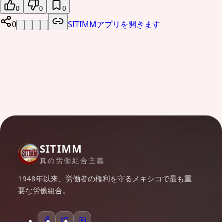
0
0
0
0
SITIMMアプリを開きます
SITIMM
真の労働組合主義
1948年以来、労働者の権利を守るメキシコで最も重
要な労働組合。