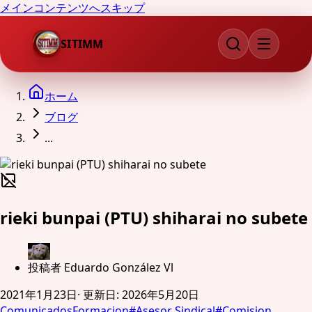
メインコンテンツへスキップ
SITIMM
ホーム
ブログ
...
rieki bunpai (PTU) shiharai no subete
投稿者
Eduardo González Vl
2021年1月23日
·
更新日
:
2026年5月20日
Comunicados
Formacion
#
Asesor Sindical
#
Comision