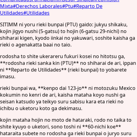
Mixta
#
Derechos Laborales
#
Ptu
#
Reparto De
Utilidades
#
Utilidades
SITIMM ni yoru rieki bunpai (PTU) gaido: jukyu shikaku,
kojin jigyo nushi (5-gatsu) to hojin (6-gatsu 29-nichi) no
shiharai kigen, kyodo iinkai no yakuwari, soshite kaisha ga
rieki o agenakatta baai no taio.
rodosha to shite ukerareru fukuri kosei no hitotsu ga,
**rodosha rieki sanka kin (PTU)** no shiharai de ari, ippan
ni **Reparto de Utilidades** (rieki bunpai) to yobarete
imasu.
rieki bunpai wa, **kenpo dai 123-jo** ni motozuku Mexico
kokumin no kenri de ari, kaisha mataha koyo nushi ga
seisan katsudo ya teikyo suru sabisu kara eta rieki no
ichibu o uketoru koto ga dekimasu.
kojin mataha hojin no moto de hataraki, rodo no taika to
shite kyuyo o uketori, sono toshi ni **60-nichi koe**
hataraita subete no rodosha ga rieki bunpai o juryo suru