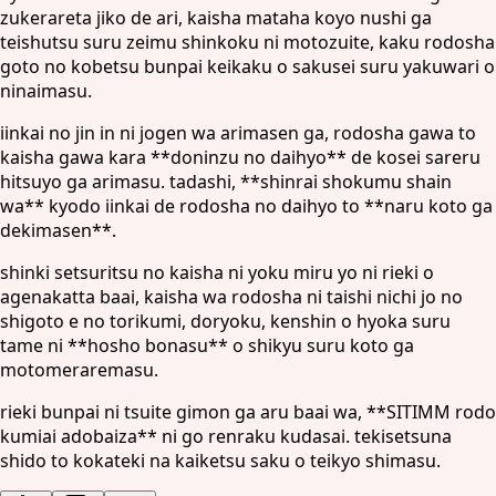
zukerareta jiko de ari, kaisha mataha koyo nushi ga
teishutsu suru zeimu shinkoku ni motozuite, kaku rodosha
goto no kobetsu bunpai keikaku o sakusei suru yakuwari o
ninaimasu.
iinkai no jin in ni jogen wa arimasen ga, rodosha gawa to
kaisha gawa kara **doninzu no daihyo** de kosei sareru
hitsuyo ga arimasu. tadashi, **shinrai shokumu shain
wa** kyodo iinkai de rodosha no daihyo to **naru koto ga
dekimasen**.
shinki setsuritsu no kaisha ni yoku miru yo ni rieki o
agenakatta baai, kaisha wa rodosha ni taishi nichi jo no
shigoto e no torikumi, doryoku, kenshin o hyoka suru
tame ni **hosho bonasu** o shikyu suru koto ga
motomeraremasu.
rieki bunpai ni tsuite gimon ga aru baai wa, **SITIMM rodo
kumiai adobaiza** ni go renraku kudasai. tekisetsuna
shido to kokateki na kaiketsu saku o teikyo shimasu.