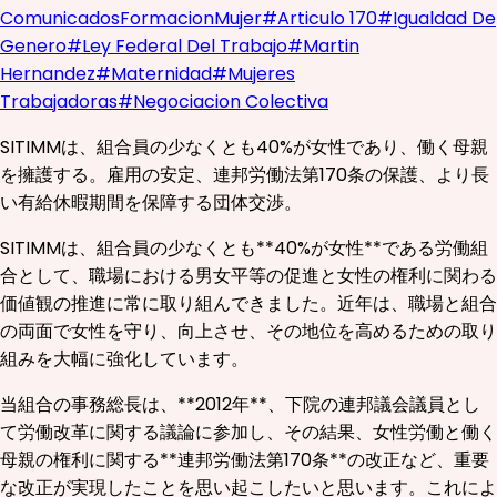
Comunicados
Formacion
Mujer
#
Articulo 170
#
Igualdad De
Genero
#
Ley Federal Del Trabajo
#
Martin
Hernandez
#
Maternidad
#
Mujeres
Trabajadoras
#
Negociacion Colectiva
SITIMMは、組合員の少なくとも40%が女性であり、働く母親
を擁護する。雇用の安定、連邦労働法第170条の保護、より長
い有給休暇期間を保障する団体交渉。
SITIMMは、組合員の少なくとも**40%が女性**である労働組
合として、職場における男女平等の促進と女性の権利に関わる
価値観の推進に常に取り組んできました。近年は、職場と組合
の両面で女性を守り、向上させ、その地位を高めるための取り
組みを大幅に強化しています。
当組合の事務総長は、**2012年**、下院の連邦議会議員とし
て労働改革に関する議論に参加し、その結果、女性労働と働く
母親の権利に関する**連邦労働法第170条**の改正など、重要
な改正が実現したことを思い起こしたいと思います。これによ