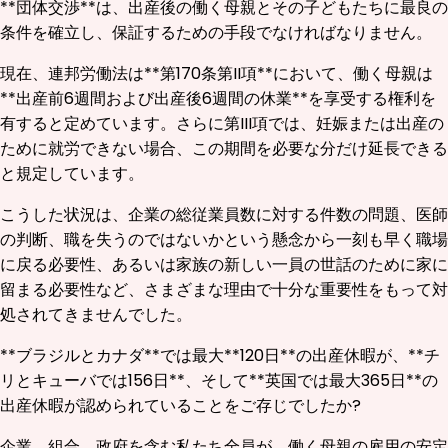
**団体交渉**は、出産後の働く母親とその子どもたちに最良の
条件を確立し、保証するための手段でなければなりません。
現在、連邦労働法は**第170条第II項**において、働く母親は
**出産前6週間および出産後6週間の休業**を享受する権利を
有すると定めています。さらに第III項では、妊娠または出産の
ために就労できない場合、この期間を必要な分だけ延長できる
と規定しています。
こうした状況は、企業の総従業員数に対する件数の問題、医師
の判断、職を失うのではないかという懸念から一刻も早く職場
に戻る必要性、あるいは家族の新しい一員の世話のために家に
留まる必要性など、さまざまな理由で十分な重要性をもって対
処されてきませんでした。
**ブラジルとカナダ**では最大**120日**の出産休暇が、**チ
リとキューバでは156日**、そして**英国では最大365日**の
出産休暇が認められていることをご存じでしたか?
企業、組合、政府を含む私たち全員が、働く母親の雇用の安定