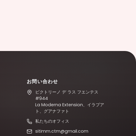
お問い合わせ
ビクトリーノ デ ラス フエンテス
#944
La Moderna Extension、イラプア
ト、グアナファト
私たちのオフィス
sitimm.ctm@gmail.com