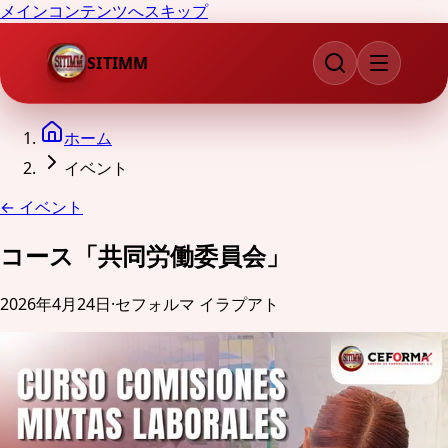
メインコンテンツへスキップ
SITIMM
ホーム
イベント
←
イベント
コース「共同労働委員会」
2026年4月24日
·
セフォルマ イラプアト