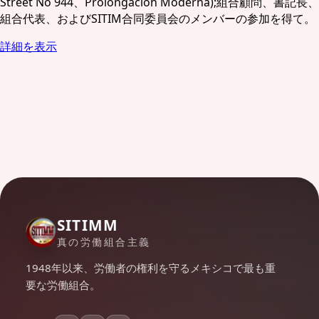
Street No 944、Prolongación Moderna);組合顧問、書記長、
組合代表、およびSITIM合同委員会のメンバーの参加を得て。
詳細を表示
SITIMM
真の労働組合主義
1948年以来、労働者の権利を守るメキシコで最も重
要な労働組合。