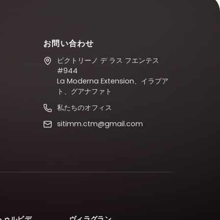
お問い合わせ
ビクトリーノ デ ラス フエンテス
#944
La Moderna Extension、イラプア
ト、グアナファト
私たちのオフィス
sitimm.ctm@gmail.com
トゥルビデ
ヴィラグラン