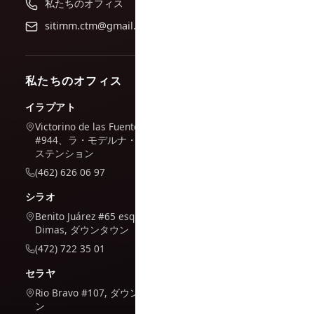
私たちのオフィス
sitimm.ctm@gmail.com
私たちのオフィス
イラプアト
Victorino de las Fuentes
#944、ラ・モデルナ・エク
ステンション
(462) 626 06 97
シラオ
Benito Juárez #65 esq. San
Dimas, ダウンタウン
(472) 722 35 01
セラヤ
Rio Bravo #107, ダウンタウ
ン