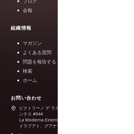
ブログ
会報
組織情報
マガジン
よくある質問
問題を報告する
検索
ホーム
お問い合わせ
ビクトリーノ デ ラス フエ
ンテス #944
La Moderna Extension、
イラプアト、グアナファト