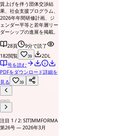
賃上げを伴う団体交渉結
果、社会支援プログラム、
2026年年間研修計画、ジ
ェンダー平等と若年層リー
ダーシップの進展を掲載。
28頁
9分で読了
182閲覧
2DL
39
号を読む
PDFをダウンロード
詳細を
見る
39
注目 1 / 2: SITIMMFORMA
第26号 — 2026年3月