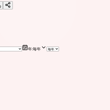
9
年
:
毎年