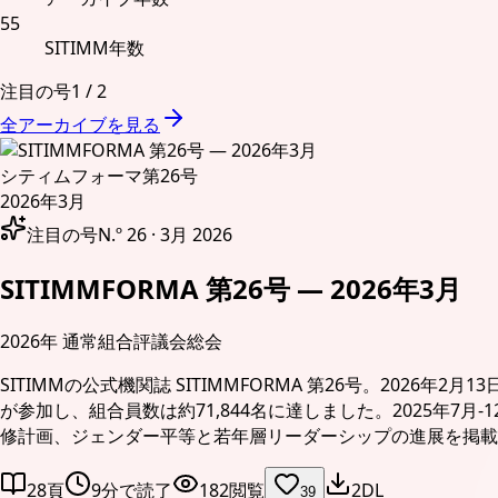
55
SITIMM年数
注目の号
1
/
2
全アーカイブを見る
シティムフォーマ
第26号
2026年3月
注目の号
N.º 26 · 3月 2026
SITIMMFORMA 第26号 — 2026年3月
2026年 通常組合評議会総会
SITIMMの公式機関誌 SITIMMFORMA 第26号。202
が参加し、組合員数は約71,844名に達しました。2025年7
修計画、ジェンダー平等と若年層リーダーシップの進展を掲載
28頁
9分で読了
182閲覧
2DL
39