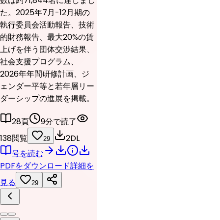
数は約71,844名に達しまし
た。2025年7月-12月期の
執行委員会活動報告、技術
的財務報告、最大20%の賃
上げを伴う団体交渉結果、
社会支援プログラム、
2026年年間研修計画、ジ
ェンダー平等と若年層リー
ダーシップの進展を掲載。
28頁
9分で読了
138閲覧
2DL
29
号を読む
PDFをダウンロード
詳細を
見る
29