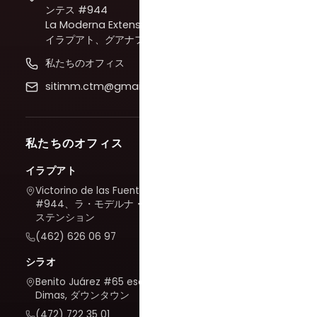
ンテス #944
La Moderna Extension、
イラプアト、グアナファト
私たちのオフィス
sitimm.ctm@gmail.com
私たちのオフィス
イラプアト
Victorino de las Fuentes
#944、ラ・モデルナ・エク
ステンション
(462) 626 06 97
シラオ
Benito Juárez #65 esq. San
Dimas, ダウンタウン
(472) 722 35 01