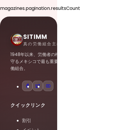
magazines.pagination.resultsCount
SITIMM
真の労働組合主義
1948年以来、労働者の権利を
守るメキシコで最も重要な労
働組合。
クイックリンク
割引