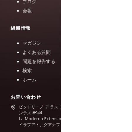
ブログ
会報
組織情報
マガジン
よくある質問
問題を報告する
検索
ホーム
お問い合わせ
ビクトリーノ デ ラス フエ
ンテス #944
La Moderna Extension、
イラプアト、グアナファト