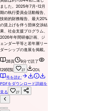
員数は約71,844名に達し
ました。2025年7月-12月
期の執行委員会活動報告、
技術的財務報告、最大20%
の賃上げを伴う団体交渉結
果、社会支援プログラム、
2026年年間研修計画、ジ
ェンダー平等と若年層リー
ダーシップの進展を掲載。
28頁
9分で読了
129閲覧
2DL
27
号を読む
PDFをダウンロード
詳細を
見る
27