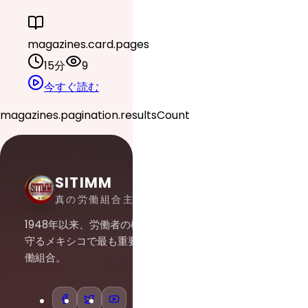
magazines.card.pages
15分
9
今すぐ読む
magazines.pagination.resultsCount
SITIMM
真の労働組合主義
1948年以来、労働者の権利を
守るメキシコで最も重要な労
働組合。