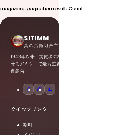
magazines.pagination.resultsCount
SITIMM
真の労働組合主義
1948年以来、労働者の権利を
守るメキシコで最も重要な労
働組合。
クイックリンク
割引