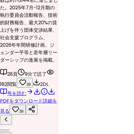
数は約71,844名に達しまし
た。2025年7月-12月期の
執行委員会活動報告、技術
的財務報告、最大20%の賃
上げを伴う団体交渉結果、
社会支援プログラム、
2026年年間研修計画、ジ
ェンダー平等と若年層リー
ダーシップの進展を掲載。
28頁
9分で読了
182閲覧
2DL
39
号を読む
PDFをダウンロード
詳細を
見る
39