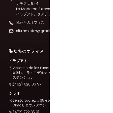
ンテス #944
La Moderna Extension、
イラプアト、グアナファト
私たちのオフィス
sitimm.ctm@gmail.com
私たちのオフィス
イラプアト
Victorino de las Fuentes
#944、ラ・モデルナ・エク
ステンション
(462) 626 06 97
シラオ
Benito Juárez #65 esq. San
Dimas, ダウンタウン
(472) 722 35 01