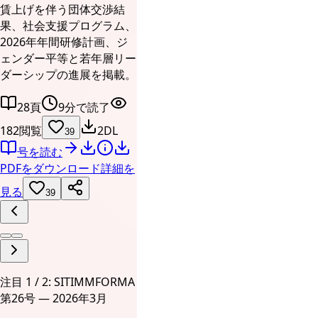
賃上げを伴う団体交渉結
果、社会支援プログラム、
2026年年間研修計画、ジ
ェンダー平等と若年層リー
ダーシップの進展を掲載。
28頁
9分で読了
182閲覧
2DL
39
号を読む
PDFをダウンロード
詳細を
見る
39
注目 1 / 2: SITIMMFORMA
第26号 — 2026年3月