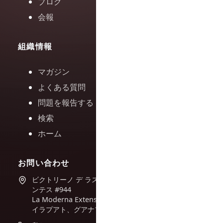
ブログ
会報
組織情報
マガジン
よくある質問
問題を報告する
検索
ホーム
お問い合わせ
ビクトリーノ デ ラス フエ
ンテス #944
La Moderna Extension、
イラプアト、グアナファト