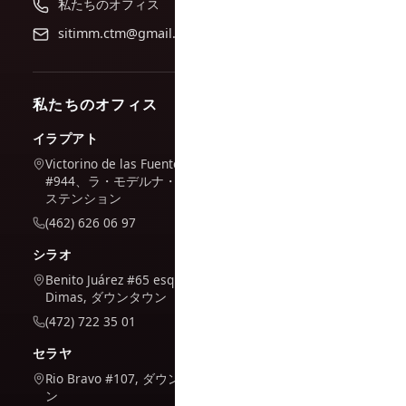
私たちのオフィス
sitimm.ctm@gmail.com
私たちのオフィス
イラプアト
Victorino de las Fuentes
#944、ラ・モデルナ・エク
ステンション
(462) 626 06 97
シラオ
Benito Juárez #65 esq. San
Dimas, ダウンタウン
(472) 722 35 01
セラヤ
Rio Bravo #107, ダウンタウ
ン